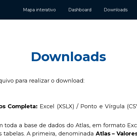
Mapa interativo
Dashboard
Downloads
Downloads
quivo para realizar o download:
os Completa:
Excel (XSLX)
/
Ponto e Vírgula (CS
 toda a base de dados do Atlas, em formato Exce
ês tabelas. A primeira, denominada
Atlas – Valore