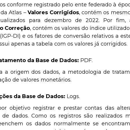
os conforme registrado pelo ente federado à époc
da Atlas –
Valores Corrigidos
, contém os mesmos
ualizados para dezembro de 2022. Por fim, a 
lo Correção
, contém os valores do índice utilizad
(IGP-DI) e os fatores de conversão relativos a est
ui apenas a tabela com os valores já corrigidos.
atamento da Base de Dados:
PDF
.
a a origem dos dados, a metodologia de tratame
ação de valores monetários.
ções da Base de Dados:
Logs
.
or objetivo registrar e prestar contas das alte
e de dados. Como os registros são realizados
reenchem os dados normalmente se encontram